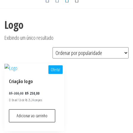
Logo
Exibindo um único resultado
Oferta!
Criação logo
R$
300,00
R$
250,00
Em até 12x de
R$
25,24
com juros
Adicionar ao carrinho