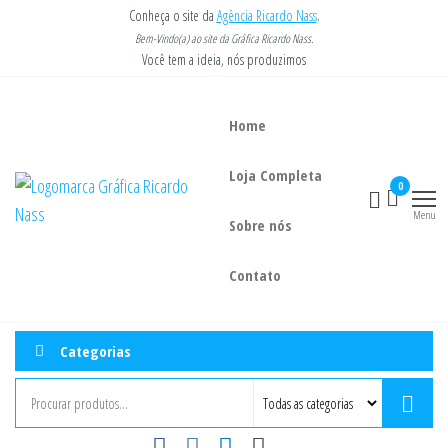
Pular
Conheça o site da
Agência Ricardo Nass
.
para
Bem-Vindo(a) ao site da Gráfica Ricardo Nass.
Você tem a ideia, nós produzimos
o
conteúdo
Home
Loja Completa
Gráfica
Você tem a
0
ideia, nós
Ricardo
Menu
imprimimos.
Sobre nós
Nass
Contato
Categorias