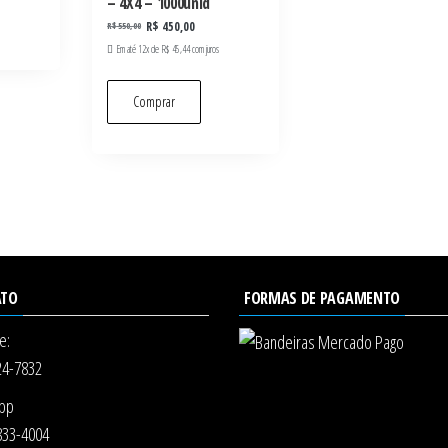
– 4X4 – 1000unid
R$
450,00
R$
550,00
Em até 12x de
R$
45,44
com juros
Comprar
ATO
FORMAS DE PAGAMENTO
e:
24-7832
pp
833-4004