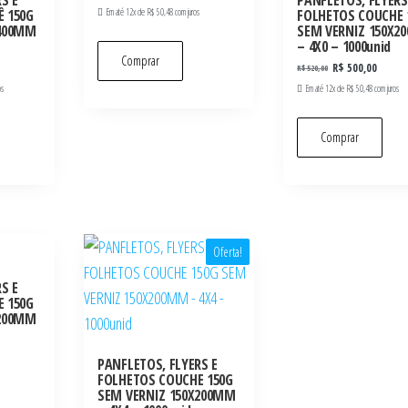
S E
PANFLETOS, FLYERS
 150G
Em até 12x de
R$
50,48
com juros
FOLHETOS COUCHE 
X400MM
SEM VERNIZ 150X2
– 4X0 – 1000unid
Comprar
R$
500,00
R$
520,00
os
Em até 12x de
R$
50,48
com juros
Comprar
Oferta!
S E
 150G
X200MM
PANFLETOS, FLYERS E
FOLHETOS COUCHE 150G
SEM VERNIZ 150X200MM