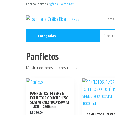
Pular
Conheça o site da
Agência Ricardo Nass
.
para
Gráfica
o
Você tem a
Home
ideia, nós
Ricardo
conteúdo
imprimimos.
Nass
Categorias
Panfletos
Classificado
Mostrando todos os 7 resultados
por
popularidade
PANFLETOS, FLYERS E
FOLHETOS COUCHE 115G
SEM VERNIZ 100X150MM
– 4X0 – 2500unid
R$
350,00