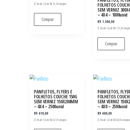
PANFLETOS, FLYER
Em até 12x de
R$
35,34
com juros
FOLHETOS COUCHÊ
SEM VERNIZ 300
– 4X4 – 1000unid
Comprar
R$
1.300,00
Em até 12x de
R$
131,26
com jur
Comprar
PANFLETOS, FLYERS E
PANFLETOS, FLYER
FOLHETOS COUCHE 150G
FOLHETOS COUCHE
SEM VERNIZ 150X200MM
SEM VERNIZ 150
– 4X4 – 2500unid
– 4X0 – 2500unid
R$
610,00
R$
600,00
Em até 12x de
R$
61,59
com juros
Em até 12x de
R$
60,58
com juros