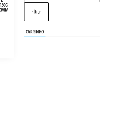
 E
máximo
150G
00MM
Filtrar
CARRINHO