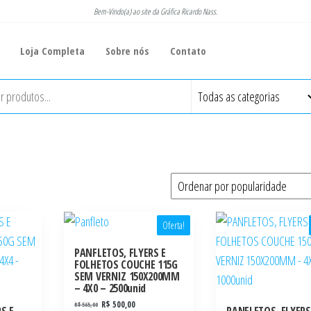
Bem-Vindo(a) ao site da Gráfica Ricardo Nass.
Loja Completa
Sobre nós
Contato
Oferta!
PANFLETOS, FLYERS E
FOLHETOS COUCHE 115G
SEM VERNIZ 150X200MM
– 4X0 – 2500unid
R$
500,00
R$
565,00