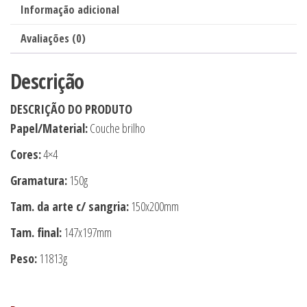
Informação adicional
-
10x de
R$
72,38
com juros
R$
723,80
4X4
Avaliações (0)
11x de
R$
66,61
com juros
R$
732,71
-
2500unid
Descrição
12x de
R$
61,59
com juros
R$
739,08
quantidade
DESCRIÇÃO DO PRODUTO
Papel/Material:
Couche brilho
Cores:
4×4
Gramatura:
150g
Tam. da arte c/ sangria:
150x200mm
Tam. final:
147x197mm
Peso:
11813g