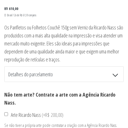
R$
610,00
Em até 12x de
R$
61,59
com juros
Os Panfletos ou Folhetos Couchê 150g sem Verniz da Ricardo Nass são
produzidos com a mais alta qualidade na impressão e visa atender um
mercado muito exigente. Eles são ideais para impressões que
dependem de uma qualidade ainda maior e que exigem uma melhor
reprodução de retículas e traços.
Detalhes do parcelamento
Transferências:
Não tem arte? Contrate a arte com a Agência Ricardo
Pix:
R$
610,00
Nass.
Cartões de crédito:
Arte Ricardo Nass
(
+R$ 200,00
)
Se não tiver a própria arte pode contratar a criação com a Agência Ricardo Nass.