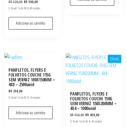
R$
520,00
R$
500,00
Em até 12x de
R$
50,48
com juros
Adicionar ao carrinho
Oferta!
PANFLETOS, FLYERS E
FOLHETOS COUCHE 115G
SEM VERNIZ 100X150MM –
4X0 – 2500unid
R$
350,00
PANFLETOS, FLYERS E
Em até 12x de
R$
35,34
com juros
FOLHETOS COUCHE 150G
SEM VERNIZ 150X200MM –
4X4 – 1000unid
Adicionar ao carrinho
R$
550,00
R$
450,00
Em até 12x de
R$
45,44
com juros