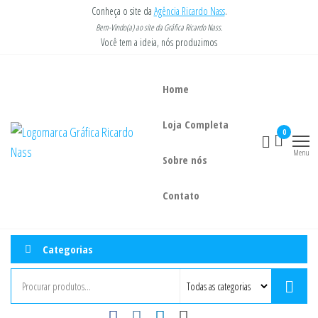
Pular
Conheça o site da
Agência Ricardo Nass
.
para
Bem-Vindo(a) ao site da Gráfica Ricardo Nass.
Você tem a ideia, nós produzimos
o
conteúdo
Home
Loja Completa
Gráfica
Você tem a
0
ideia, nós
Ricardo
Menu
imprimimos.
Sobre nós
Nass
Contato
Categorias