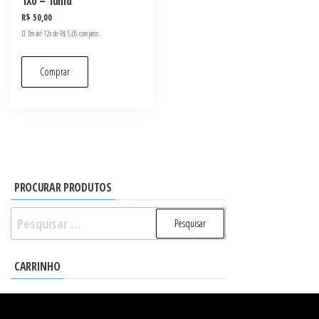
1X0 – 1unid
R$
50,00
Em até 12x de
R$
5,05
com juros
Comprar
PROCURAR PRODUTOS
Pesquisar
por:
CARRINHO