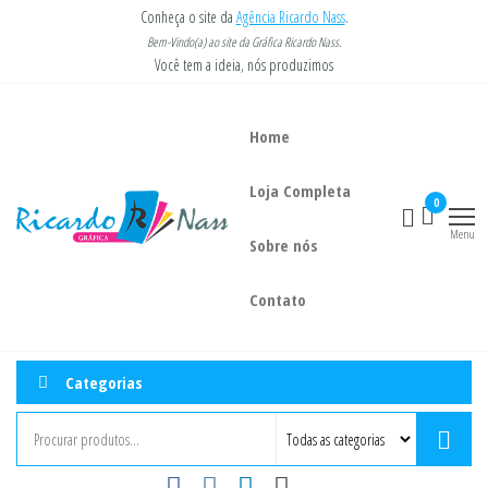
Pular
Conheça o site da
Agência Ricardo Nass
.
para
Bem-Vindo(a) ao site da Gráfica Ricardo Nass.
Você tem a ideia, nós produzimos
o
conteúdo
Home
Loja Completa
Gráfica
Você tem a
0
ideia, nós
Ricardo
Menu
Sobre nós
imprimimos.
Nass
Contato
Categorias