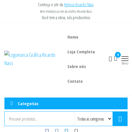
Pular
Conheça o site da
Agência Ricardo Nass
.
para
Bem-Vindo(a) ao site da Gráfica Ricardo Nass.
Você tem a ideia, nós produzimos
o
conteúdo
Home
Loja Completa
Gráfica
Você tem a
0
ideia, nós
Ricardo
Menu
imprimimos.
Sobre nós
Nass
Contato
Categorias