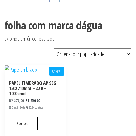
folha com marca dágua
Exibindo um único resultado
Oferta!
PAPEL TIMBRADO AP 90G
150X210MM – 4X0 –
1000unid
R$
270,00
R$
250,00
Em até 12x de
R$
25,24
com juros
Comprar