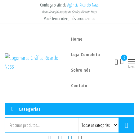
Pular
Conheça o site da
Agência Ricardo Nass
.
para
Bem-Vindo(a) ao site da Gráfica Ricardo Nass.
Você tem a ideia, nós produzimos
o
conteúdo
Home
Loja Completa
Gráfica
Você tem a
0
ideia, nós
Ricardo
Menu
imprimimos.
Sobre nós
Nass
Contato
Categorias