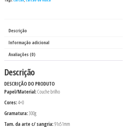
Tags:
cartão
,
cartão de visita
10x de
R$
22,54
com juros
R$
225,40
300G
LAM
11x de
R$
20,75
com juros
R$
228,25
FOSCA
FRENTE
Descrição
12x de
R$
19,18
com juros
R$
230,16
E
Informação adicional
VERNIZ
LOCALIZADO
Avaliações (0)
FRENTE
-
Descrição
4X0
DESCRIÇÃO DO PRODUTO
-
Papel/Material:
Couche brilho
1000unid
quantidade
Cores:
4×0
Gramatura:
300g
Tam. da arte c/ sangria:
91x51mm