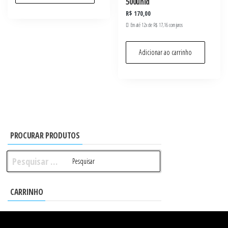
500unid
R$
170,00
Em até 12x de
R$
17,16
com juros
Adicionar ao carrinho
PROCURAR PRODUTOS
Pesquisar
por:
CARRINHO