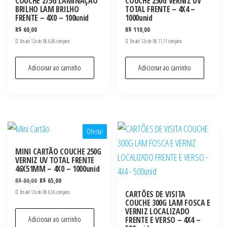
COUCHE 275G LAMINAÇÃO
COUCHE 250G VERNIZ UV
BRILHO LAM BRILHO
TOTAL FRENTE – 4X4 –
FRENTE – 4X0 – 100unid
1000unid
R$
60,00
R$
110,00
Em até 12x de
R$
6,06
com juros
Em até 12x de
R$
11,11
com juros
Adicionar ao carrinho
Adicionar ao carrinho
Oferta!
MINI CARTÃO COUCHE 250G
VERNIZ UV TOTAL FRENTE
46X51MM – 4X0 – 1000unid
R$
80,00
R$
65,00
Em até 12x de
R$
6,56
com juros
CARTÕES DE VISITA
COUCHE 300G LAM FOSCA E
VERNIZ LOCALIZADO
Adicionar ao carrinho
FRENTE E VERSO – 4X4 –