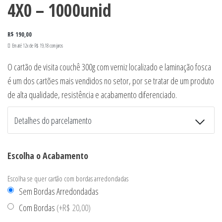
4X0 – 1000unid
R$
190,00
Em até 12x de
R$
19,18
com juros
O cartão de visita couchê 300g com verniz localizado e laminação fosca
é um dos cartões mais vendidos no setor, por se tratar de um produto
de alta qualidade, resistência e acabamento diferenciado.
Detalhes do parcelamento
Transferências:
Escolha o Acabamento
Pix:
R$
190,00
Escolha se quer cartão com bordas arredondadas
Cartões de crédito:
Sem Bordas Arredondadas
Com Bordas
(
+R$ 20,00
)