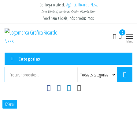
Pular
Conheça o site da
Agência Ricardo Nass
.
para
Bem-Vindo(a) ao site da Gráfica Ricardo Nass.
Você tem a ideia, nós produzimos
o
conteúdo
Gráfica
Você tem a
0
ideia, nós
Ricardo
Menu
imprimimos.
Nass
Categorias
Oferta!