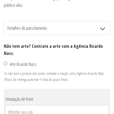
público-alvo.
Detalhes do parcelamento
Transferências:
Não tem arte? Contrate a arte com a Agência Ricardo
Pix:
R$
995,00
Nass.
Cartões de crédito:
Arte Ricardo Nass
Se não tiver a própria arte pode contratar a criação com a Agência Ricardo Nass.
(Prazo de entrega aumenta +3 dias do prazo final).
Parcelas:
1x de
R$
995,00
sem juros
R$
995,00
Simulação de frete
2x de
R$
535,51
com juros
R$
1.071,02